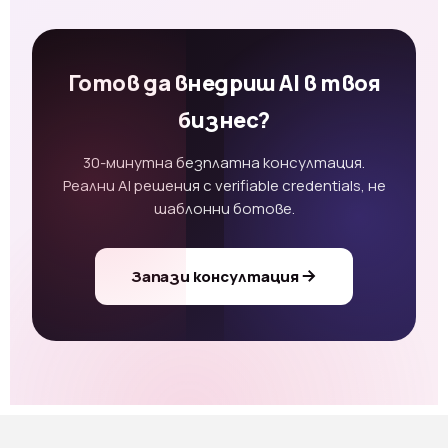
Готов да внедриш AI в твоя
бизнес?
30-минутна безплатна консултация.
Реални AI решения с verifiable credentials, не
шаблонни ботове.
Запази консултация