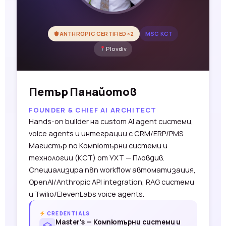
ANTHROPIC CERTIFIED ×2
MSC КСТ
Plovdiv
Петър Панайотов
FOUNDER & CHIEF AI ARCHITECT
Hands-on builder на custom AI agent системи,
voice agents и интеграции с CRM/ERP/PMS.
Магистър по Компютърни системи и
технологии (КСТ) от УХТ — Пловдив.
Специализира n8n workflow автоматизация,
OpenAI/Anthropic API integration, RAG системи
и Twilio/ElevenLabs voice agents.
CREDENTIALS
Master's — Компютърни системи и