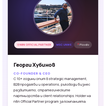
N8N OFFICIAL PARTNER
MSC UNWE
Plovdiv
Георги Хубинов
CO-FOUNDER & CEO
С 10+ години опит в strategic management,
B2B продажби и operations, ръководи бизнес
развитието, стратегическите
партньорства и client relationships. Holder на
n8n Official Partner program за компанията.