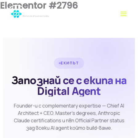
Elementor #2796
Премини
към
съдържанието
ЕКИПЪТ
Запознай се с екипа на
Digital Agent
Founder-и с complementary expertise — Chief AI
Architect + CEO. Master's degrees, Anthropic
Claude certifications и n8n Official Partner status
зад всеки AI agent който build-ваме.