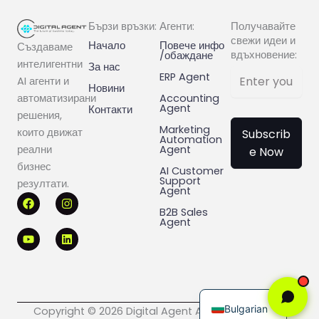
Бързи връзки:
Агенти:
Получавайте
свежи идеи и
Начало
Повече инфо
Създаваме
вдъхновение:
/обаждане
интелигентни
За нас
ERP Agent
AI агенти и
Новини
Accounting
автоматизирани
Agent
Контакти
решения,
Marketing
които движат
Subscrib
Automation
Agent
реални
e Now
бизнес
AI Customer
Support
резултати.
Agent
F
Y
I
L
a
o
n
i
B2B Sales
c
u
s
n
Agent
e
t
t
k
b
u
a
e
o
b
g
d
o
e
r
i
k
a
n
English
m
Bulgarian
Copyright © 2026 Digital Agent All rights reserved