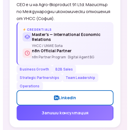
CEO е и на Agro-Bioproduct 91 Ltd. Магистър
по Международни икономически отношения
от УНСС (София).
CREDENTIALS
Master's — International Economic
Relations
УНСС / UNWE Sofia
n8n Official Partner
n8n Partner Program · Digital Agent BG
Business Growth
B2B Sales
Strategic Partnerships
Team Leadership
Operations
LinkedIn
Запиши консултация