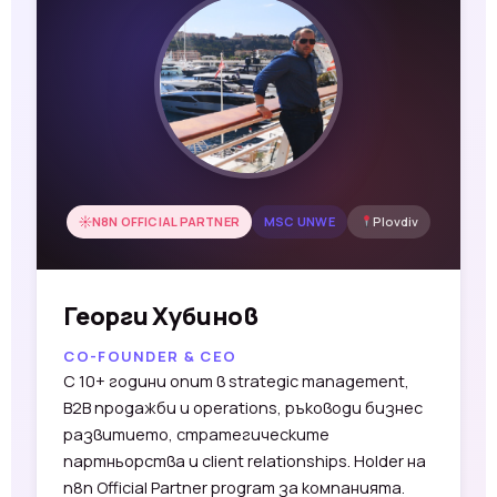
N8N OFFICIAL PARTNER
MSC UNWE
Plovdiv
Георги Хубинов
CO-FOUNDER & CEO
С 10+ години опит в strategic management,
B2B продажби и operations, ръководи бизнес
развитието, стратегическите
партньорства и client relationships. Holder на
n8n Official Partner program за компанията.