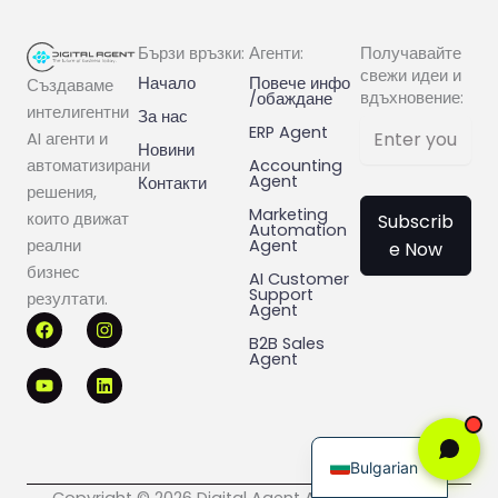
Бързи връзки:
Агенти:
Получавайте
свежи идеи и
Начало
Повече инфо
Създаваме
вдъхновение:
/обаждане
интелигентни
За нас
ERP Agent
AI агенти и
Новини
Accounting
автоматизирани
Agent
Контакти
решения,
Marketing
които движат
Subscrib
Automation
Agent
реални
e Now
бизнес
AI Customer
Support
резултати.
Agent
F
Y
I
L
a
o
n
i
B2B Sales
c
u
s
n
Agent
e
t
t
k
b
u
a
e
o
b
g
d
o
e
r
i
English
k
a
n
m
Bulgarian
Copyright © 2026 Digital Agent All rights reserved