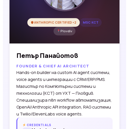
ANTHROPIC CERTIFIED ×2
MSC КСТ
Plovdiv
Петър Панайотов
FOUNDER & CHIEF AI ARCHITECT
Hands-on builder на custom AI agent системи,
voice agents и интеграции с CRM/ERP/PMS.
Магистър по Компютърни системи и
технологии (КСТ) от УХТ — Пловдив.
Специализира n8n workflow автоматизация,
OpenAI/Anthropic API integration, RAG системи
и Twilio/ElevenLabs voice agents.
CREDENTIALS