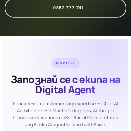
0887 777 741
ЕКИПЪТ
Запознай се с екипа на
Digital Agent
Founder-и с complementary expertise — Chief AI
Architect + CEO. Master's degrees, Anthropic
Claude certifications и n8n Official Partner status
зад всеки AI agent който build-ваме.