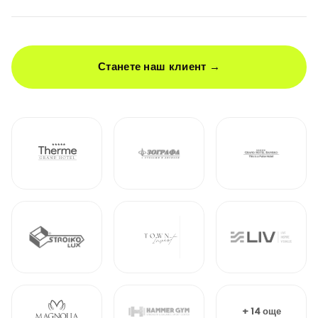
Станете наш клиент →
+ 14 още