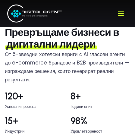
Премини
към
съдържанието
КЛИЕНТИ, КОИТО НИ СЕ ДОВЕРИХА
Превръщаме бизнеси в
дигитални лидери
От 5-звездни хотелски вериги с AI гласови агенти
до e-commerce брандове и B2B производители —
изграждаме решения, които генерират реални
резултати.
120+
8+
Успешни проекта
Години опит
15+
98%
Индустрии
Удовлетвореност