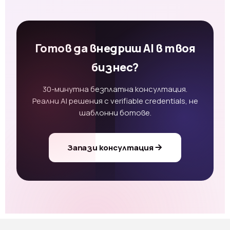
Готов да внедриш AI в твоя
бизнес?
30-минутна безплатна консултация.
Реални AI решения с verifiable credentials, не
шаблонни ботове.
Запази консултация