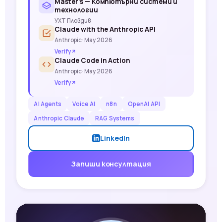
Master's — Компютърни системи и
технологии
УХТ Пловдив
Claude with the Anthropic API
Anthropic
· May 2026
Verify
Claude Code in Action
Anthropic
· May 2026
Verify
AI Agents
Voice AI
n8n
OpenAI API
Anthropic Claude
RAG Systems
LinkedIn
Запиши консултация