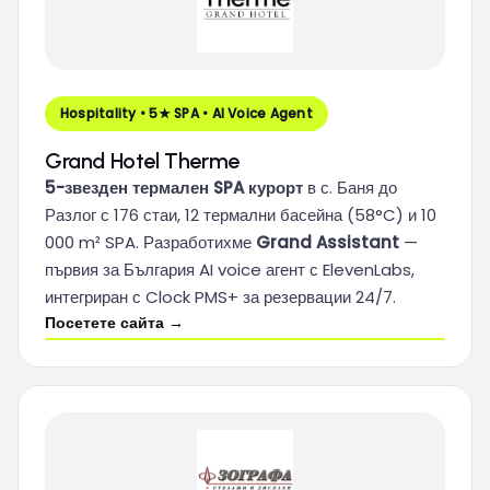
Hospitality • 5★ SPA • AI Voice Agent
Grand Hotel Therme
5-звезден термален SPA курорт
в с. Баня до
Разлог с 176 стаи, 12 термални басейна (58°C) и 10
000 m² SPA. Разработихме
Grand Assistant
—
първия за България AI voice агент с ElevenLabs,
интегриран с Clock PMS+ за резервации 24/7.
Посетете сайта →