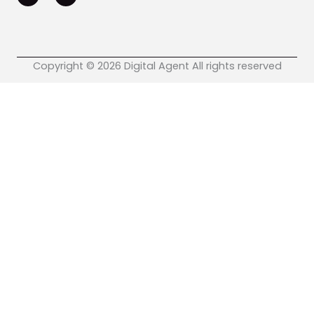
o
b
g
d
o
e
r
i
k
a
n
m
Copyright © 2026 Digital Agent All rights reserved