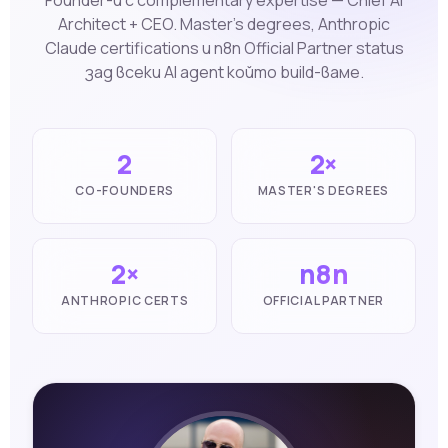
Founder-и с complementary expertise — Chief AI
Architect + CEO. Master's degrees, Anthropic
Claude certifications и n8n Official Partner status
зад всеки AI agent който build-ваме.
2
2×
CO-FOUNDERS
MASTER'S DEGREES
2×
n8n
ANTHROPIC CERTS
OFFICIAL PARTNER