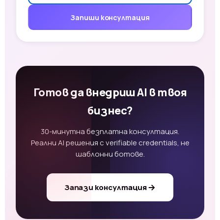
Запиши консултация
Готов да внедриш AI в твоя
бизнес?
30-минутна безплатна консултация.
Реални AI решения с verifiable credentials, не
шаблонни ботове.
Запази консултация