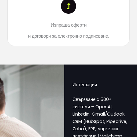
Изпраща оферти
и договори за електронно подписване.
Интеграции
Свързване с 500+
системи – OpenAI,
LinkedIn, Gmail/Outlook,
CRM (HubSpot, Pipedrive,
Zoho), ERP, маркетинг
платформи (Mailchimp,