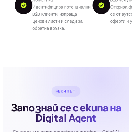
Логистика
B2B услуг
Идентифицира потенциални
Открива ф
B2B клиенти, изпраща
се от аутс
ценови листи и следи за
оферти и 
обратна връзка.
ЕКИПЪТ
Запознай се с екипа на
Digital Agent