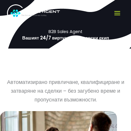
Премини
към
съдържанието
B2B Sales Agent
Вашият 24/7 виртуален търговски екип
Автоматизирано привличане, квалифициране и
затваряне на сделки – без загубено време и
пропуснати възможности.