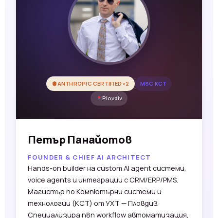
ANTHROPIC CERTIFIED ×2
MSC КСТ
Plovdiv
Петър Панайотов
FOUNDER & CHIEF AI ARCHITECT
Hands-on builder на custom AI agent системи,
voice agents и интеграции с CRM/ERP/PMS.
Магистър по Компютърни системи и
технологии (КСТ) от УХТ — Пловдив.
Специализира n8n workflow автоматизация,