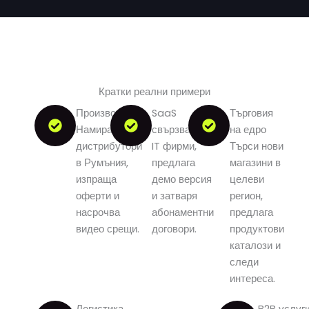
Кратки реални примери
Производство
SaaS
Търговия
Намира
свързва се с
на едро
дистрибутори
IT фирми,
Търси нови
в Румъния,
предлага
магазини в
изпраща
демо версия
целеви
оферти и
и затваря
регион,
насрочва
абонаментни
предлага
видео срещи.
договори.
продуктови
каталози и
следи
интереса.