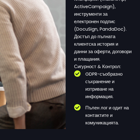
ActiveCampaign),
инструменти за
електронен подпис
(DocuSign, PandaDoc).
Достъп до пълната
клиентска история и
данни за оферти, договори
и плащания.
Сигурност & Контрол:
GDPR-съобразно
съхранение и
изтриване на
информация.
Пълен лог и одит на
контактите и
комуникацията.