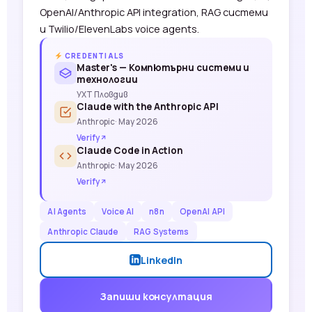
OpenAI/Anthropic API integration, RAG системи
и Twilio/ElevenLabs voice agents.
CREDENTIALS
Master's — Компютърни системи и
технологии
УХТ Пловдив
Claude with the Anthropic API
Anthropic
· May 2026
Verify
Claude Code in Action
Anthropic
· May 2026
Verify
AI Agents
Voice AI
n8n
OpenAI API
Anthropic Claude
RAG Systems
LinkedIn
Запиши консултация