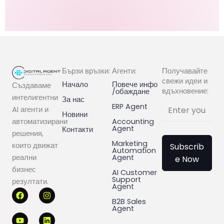
Бързи връзки:
Агенти:
Получавайте
свежи идеи и
Начало
Повече инфо
Създаваме
вдъхновение:
/обаждане
интелигентни
За нас
ERP Agent
AI агенти и
Новини
Accounting
автоматизирани
Agent
Контакти
решения,
Marketing
които движат
Subscrib
Automation
Agent
реални
e Now
бизнес
AI Customer
Support
резултати.
Agent
F
Y
I
L
a
o
n
i
B2B Sales
c
u
s
n
Agent
e
t
t
k
b
u
a
e