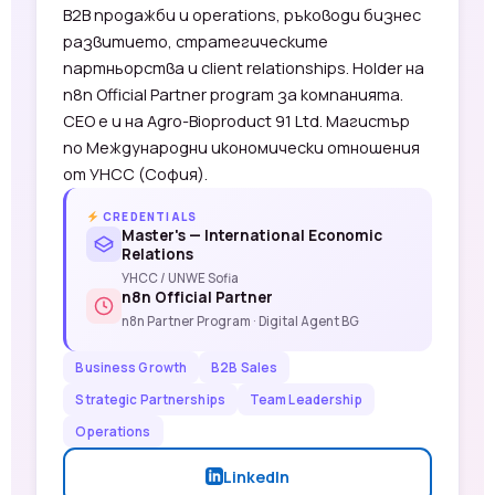
B2B продажби и operations, ръководи бизнес
развитието, стратегическите
партньорства и client relationships. Holder на
n8n Official Partner program за компанията.
CEO е и на Agro-Bioproduct 91 Ltd. Магистър
по Международни икономически отношения
от УНСС (София).
CREDENTIALS
Master's — International Economic
Relations
УНСС / UNWE Sofia
n8n Official Partner
n8n Partner Program · Digital Agent BG
Business Growth
B2B Sales
Strategic Partnerships
Team Leadership
Operations
LinkedIn