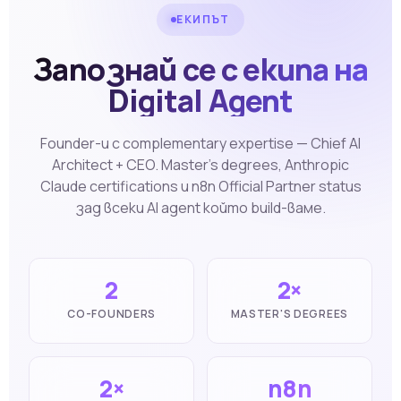
ЕКИПЪТ
Запознай се с екипа на
Digital Agent
Founder-и с complementary expertise — Chief AI
Architect + CEO. Master's degrees, Anthropic
Claude certifications и n8n Official Partner status
зад всеки AI agent който build-ваме.
2
2×
CO-FOUNDERS
MASTER'S DEGREES
2×
n8n