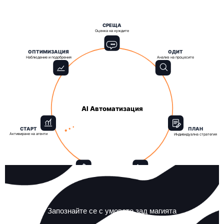
СРЕЩА
Оценка на нуждите
ОПТИМИЗАЦИЯ
ОДИТ
Наблюдение и подобрения
Анализ на процесите
AI Автоматизация
СТАРТ
ПЛАН
Активиране на агенти
Индивидуална стратегия
ТЕСТ
ИНТЕГРАЦИЯ
Проби и валидиране
Свързване и настройка
Запознайте се с умовете зад магията