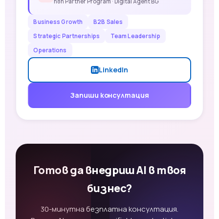
n8n Partner Program · Digital Agent BG
Business Growth
B2B Sales
Strategic Partnerships
Team Leadership
Operations
LinkedIn
Запиши консултация
Готов да внедриш AI в твоя
бизнес?
30-минутна безплатна консултация.