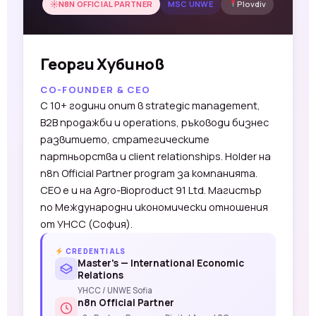
N8N OFFICIAL PARTNER
MSC UNWE
Plovdiv
Георги Хубинов
CO-FOUNDER & CEO
С 10+ години опит в strategic management,
B2B продажби и operations, ръководи бизнес
развитието, стратегическите
партньорства и client relationships. Holder на
n8n Official Partner program за компанията.
CEO е и на Agro-Bioproduct 91 Ltd. Магистър
по Международни икономически отношения
от УНСС (София).
CREDENTIALS
Master's — International Economic
Relations
УНСС / UNWE Sofia
n8n Official Partner