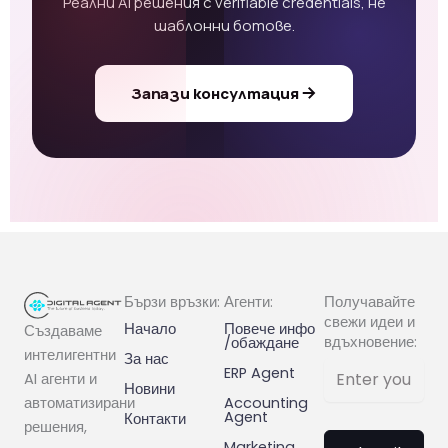
Реални AI решения с verifiable credentials, не
шаблонни ботове.
Запази консултация
Бързи връзки:
Агенти:
Получавайте
свежи идеи и
Начало
Повече инфо
Създаваме
вдъхновение:
/обаждане
интелигентни
За нас
ERP Agent
AI агенти и
Новини
Accounting
автоматизирани
Agent
Контакти
решения,
Marketing