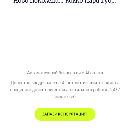
Ново Поколение AI Агенти: Как Модели С Разширено Разсъждение Променят Работата?
Колко Пари Губиш, Докато Спиш?
Автоматизирай бизнеса си с AI агенти
Цялостно внедряване на AI автоматизация: от одит на
процесите до интелигентни агенти, които работят 24/7
вместо теб.
ЗАПАЗИ КОНСУЛТАЦИЯ