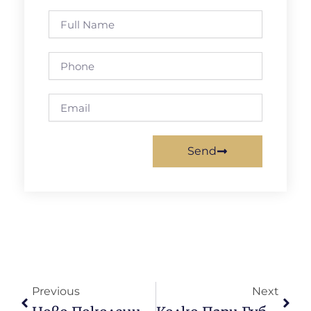
Full
Name
Phone
Email
Send
Предишна
Сле
Previous
Next