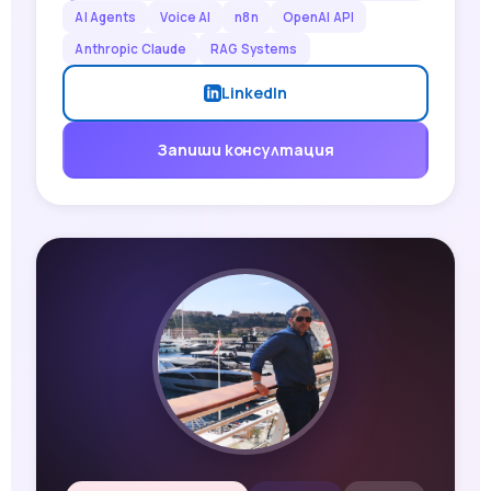
AI Agents
Voice AI
n8n
OpenAI API
Anthropic Claude
RAG Systems
LinkedIn
Запиши консултация