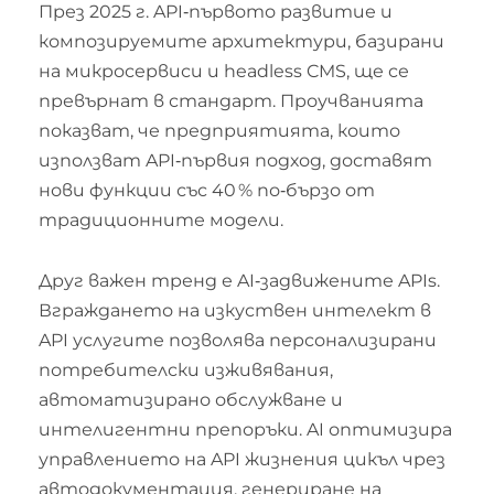
През 2025 г. API‑първото развитие и
композируемите архитектури, базирани
на микросервиси и headless CMS, ще се
превърнат в стандарт. Проучванията
показват, че предприятията, които
използват API‑първия подход, доставят
нови функции със 40 % по‑бързо от
традиционните модели.
Друг важен тренд е AI‑задвижените APIs.
Вграждането на изкуствен интелект в
API услугите позволява персонализирани
потребителски изживявания,
автоматизирано обслужване и
интелигентни препоръки. AI оптимизира
управлението на API жизнения цикъл чрез
автодокументация, генериране на