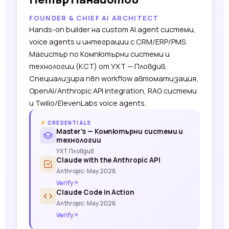
FOUNDER & CHIEF AI ARCHITECT
Hands-on builder на custom AI agent системи,
voice agents и интеграции с CRM/ERP/PMS.
Магистър по Компютърни системи и
технологии (КСТ) от УХТ — Пловдив.
Специализира n8n workflow автоматизация,
OpenAI/Anthropic API integration, RAG системи
и Twilio/ElevenLabs voice agents.
CREDENTIALS
Master's — Компютърни системи и
технологии
УХТ Пловдив
Claude with the Anthropic API
Anthropic
· May 2026
Verify
Claude Code in Action
Anthropic
· May 2026
Verify