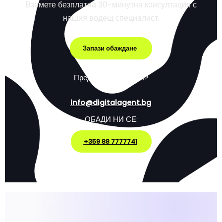
Вземете безплатна 30-минутна консултация с
нашия водещ специалист.
Запази обаждане
Предпочиташ емейл?
info@digitalagent.bg
ОБАДИ НИ СЕ:
+359 88 7777741