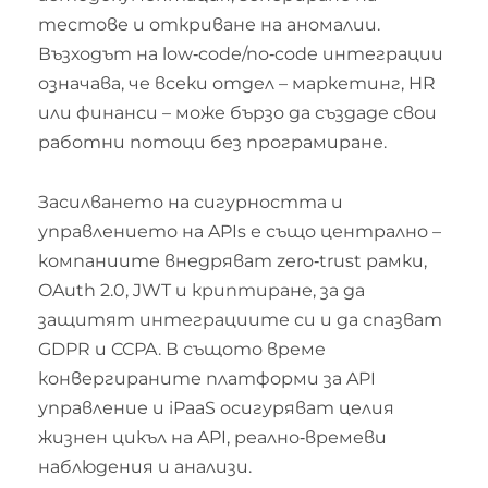
тестове и откриване на аномалии.
Възходът на low‑code/no‑code интеграции
означава, че всеки отдел – маркетинг, HR
или финанси – може бързо да създаде свои
работни потоци без програмиране.
Засилването на сигурността и
управлението на APIs е също централно –
компаниите внедряват zero‑trust рамки,
OAuth 2.0, JWT и криптиране, за да
защитят интеграциите си и да спазват
GDPR и CCPA. В същото време
конвергираните платформи за API
управление и iPaaS осигуряват целия
жизнен цикъл на API, реално‑времеви
наблюдения и анализи.