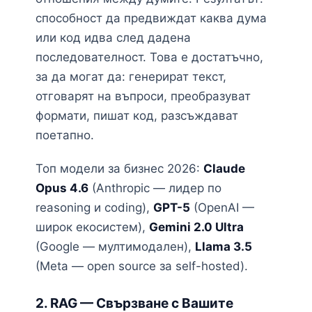
способност да предвиждат каква дума
или код идва след дадена
последователност. Това е достатъчно,
за да могат да: генерират текст,
отговарят на въпроси, преобразуват
формати, пишат код, разсъждават
поетапно.
Топ модели за бизнес 2026:
Claude
Opus 4.6
(Anthropic — лидер по
reasoning и coding),
GPT-5
(OpenAI —
широк екосистем),
Gemini 2.0 Ultra
(Google — мултимодален),
Llama 3.5
(Meta — open source за self-hosted).
2. RAG — Свързване с Вашите