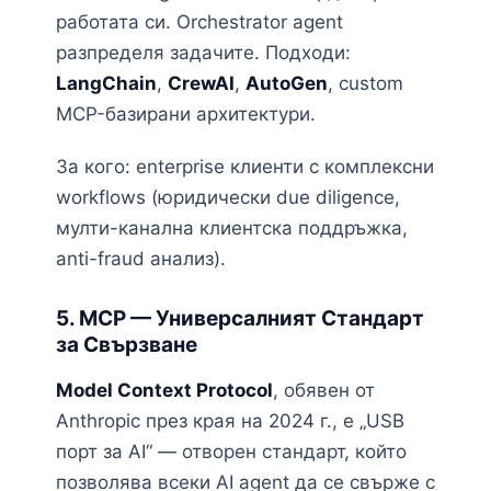
работата си. Orchestrator agent
разпределя задачите. Подходи:
LangChain
,
CrewAI
,
AutoGen
, custom
MCP-базирани архитектури.
За кого: enterprise клиенти с комплексни
workflows (юридически due diligence,
мулти-канална клиентска поддръжка,
anti-fraud анализ).
5. MCP — Универсалният Стандарт
за Свързване
Model Context Protocol
, обявен от
Anthropic през края на 2024 г., е „USB
порт за AI“ — отворен стандарт, който
позволява всеки AI agent да се свърже с