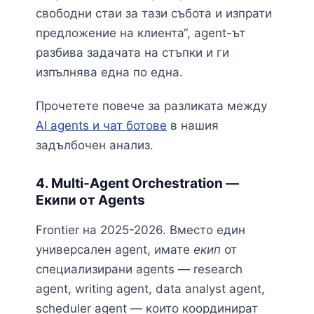
свободни стаи за тази събота и изпрати
предложение на клиента“, agent-ът
разбива задачата на стъпки и ги
изпълнява една по една.
Прочетете повече за разликата между
AI agents и чат ботове
в нашия
задълбочен анализ.
4. Multi-Agent Orchestration —
Екипи от Agents
Frontier на 2025-2026. Вместо един
универсален agent, имате
екип
от
специализирани agents — research
agent, writing agent, data analyst agent,
scheduler agent — които координират