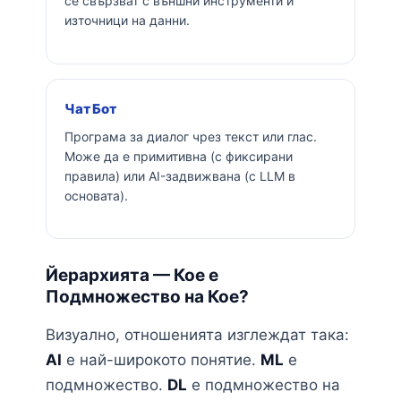
се свързват с външни инструменти и
източници на данни.
Чат Бот
Програма за диалог чрез текст или глас.
Може да е примитивна (с фиксирани
правила) или AI-задвижвана (с LLM в
основата).
Йерархията — Кое е
Подмножество на Кое?
Визуално, отношенията изглеждат така:
AI
е най-широкото понятие.
ML
е
подмножество.
DL
е подмножество на