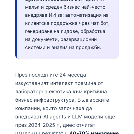
малък и среден бизнес най-често
внедрява ИИ за: автоматизация на
клиентска поддръжка чрез чат бот,
генериране на лидове, обработка
на документи, резервационни
системи и анализ на продажби.
През последните 24 месеца
изкуственият интелект премина от
лабораторна екзотика към критична
бизнес инфраструктура. Българските
компании, които започнаха да
внедряват AI agents и LLM модели още
през 2024-2025 г., днес отчитат
измерими резултати:
40-70% намаление