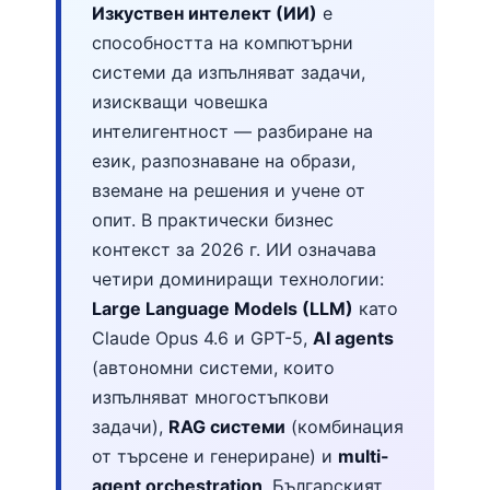
Изкуствен интелект (ИИ)
е
способността на компютърни
системи да изпълняват задачи,
изискващи човешка
интелигентност — разбиране на
език, разпознаване на образи,
вземане на решения и учене от
опит. В практически бизнес
контекст за 2026 г. ИИ означава
четири доминиращи технологии:
Large Language Models (LLM)
като
Claude Opus 4.6 и GPT-5,
AI agents
(автономни системи, които
изпълняват многостъпкови
задачи),
RAG системи
(комбинация
от търсене и генериране) и
multi-
agent orchestration
. Българският