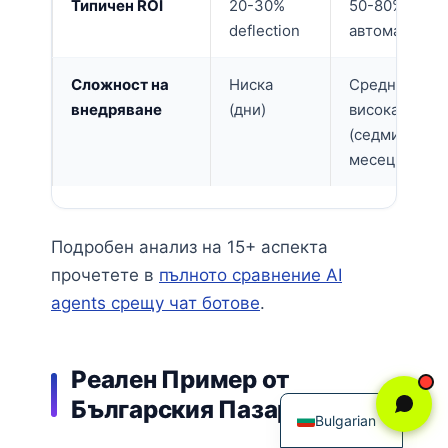
Типичен ROI
20-30%
50-80%
deflection
автоматизац
Сложност на
Ниска
Средна-
внедряване
(дни)
висока
(седмици-
месеци)
Подробен анализ на 15+ аспекта
прочетете в
пълното сравнение AI
agents срещу чат ботове
.
Реален Пример от
English
Българския Пазар
Bulgarian