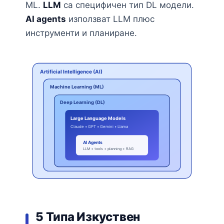
ML.
LLM
са специфичен тип DL модели.
AI agents
използват LLM плюс
инструменти и планиране.
Artificial Intelligence (AI)
Machine Learning (ML)
Deep Learning (DL)
Large Language Models
Claude • GPT • Gemini • Llama
AI Agents
LLM + tools + planning + RAG
5 Типа Изкуствен