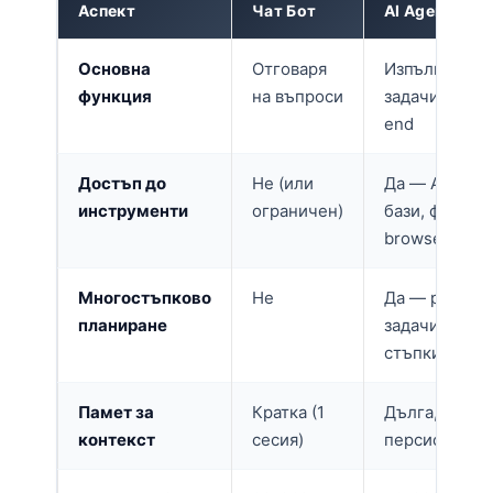
Аспект
Чат Бот
AI Agent
Основна
Отговаря
Изпълнява
функция
на въпроси
задачи end-t
end
Достъп до
Не (или
Да — API,
инструменти
ограничен)
бази, файлов
browser
Многостъпково
Не
Да — разбив
планиране
задачи на
стъпки
Памет за
Кратка (1
Дълга,
контекст
сесия)
персистентн