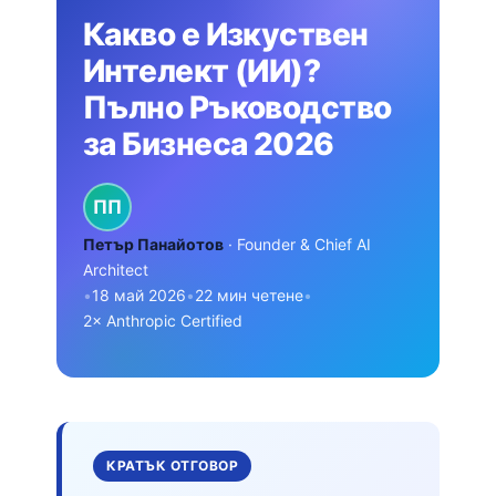
Какво е Изкуствен
Интелект (ИИ)?
Пълно Ръководство
за Бизнеса 2026
ПП
Петър Панайотов
· Founder & Chief AI
Architect
•
18 май 2026
•
22 мин четене
•
2× Anthropic Certified
КРАТЪК ОТГОВОР