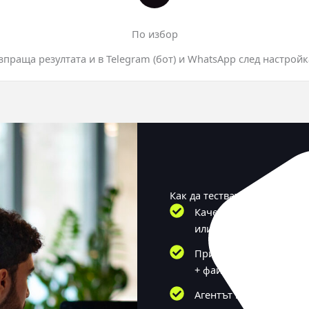
По избор
зпраща резултата и в Telegram (бот) и WhatsApp след настройк
Как да тествате?
Качете PDF или снимка
или поставете текста ѝ
Примерно съобщение: 
+ файл.
Агентът връща единств