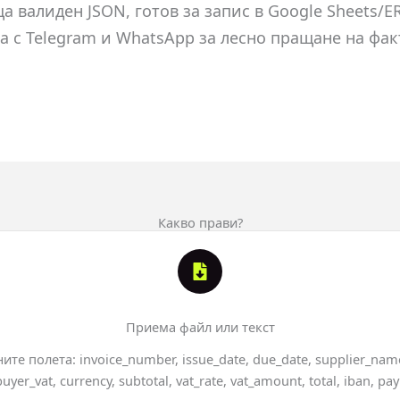
а валиден JSON, готов за запис в Google Sheets/E
а с Telegram и WhatsApp за лесно пращане на фак
Какво прави?
Приема файл или текст
те полета: invoice_number, issue_date, due_date, supplier_name
yer_vat, currency, subtotal, vat_rate, vat_amount, total, iban, 