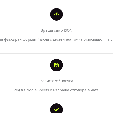
Връща само JSON
ъв фиксиран формат (числа с десетична точка, липсващо → null
Записва/обновява
Ред в Google Sheets и изпраща отговора в чата.