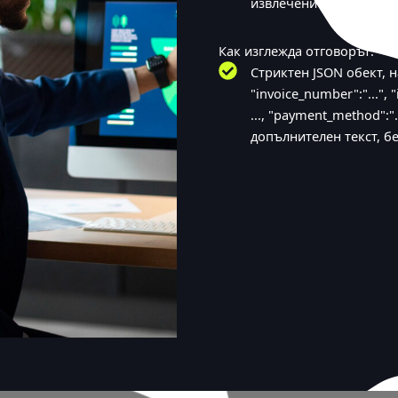
извлечените стойности
Как изглежда отговорът:
Стриктен JSON обект, н
"invoice_number":"...", "i
..., "payment_method":"..
допълнителен текст, бе