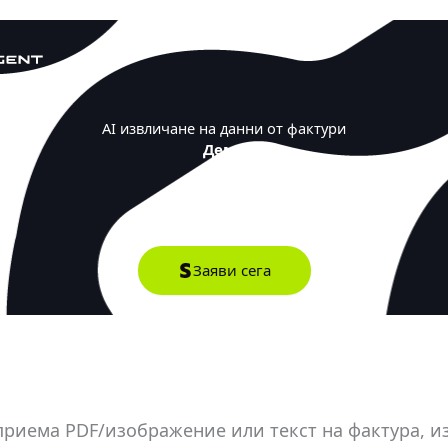
Премини
към
съдържанието
AI извличане на данни от фактури
Демо
Интеграционна такса - 350€
Заяви сега
 приема PDF/изображение или текст на фактура, 