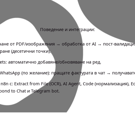
Поведение и интеграции:
ане от PDF/изображения → обработка от AI → пост-валидация
ане (десетични точки).
ets: автоматично добавяне/обновяване на ред.
 WhatsApp (по желание): пращате фактурата в чат → получават
n8n с: Extract from File (OCR), AI Agent, Code (нормализация), Ed
pond to Chat и Telegram bot.