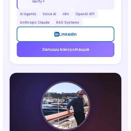
Verify
AI Agents
Voice AI
n8n
OpenAI API
Anthropic Claude
RAG Systems
LinkedIn
Запиши консултация