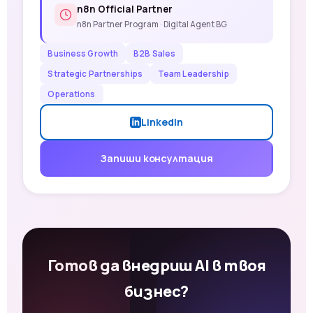
n8n Official Partner
n8n Partner Program · Digital Agent BG
Business Growth
B2B Sales
Strategic Partnerships
Team Leadership
Operations
LinkedIn
Запиши консултация
Готов да внедриш AI в твоя
бизнес?