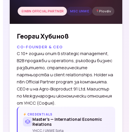
N8N OFFICIAL PARTNER
MSC UNWE
Plovdiv
Георги Хубинов
CO-FOUNDER & CEO
С 10+ години опит в strategic management,
B2B продажби и operations, ръководи бизнес
развитието, стратегическите
партньорства и client relationships. Holder на
n8n Official Partner program за компанията.
CEO е и на Agro-Bioproduct 91 Ltd. Магистър
по Международни икономически отношения
от УНСС (София).
CREDENTIALS
Master's — International Economic
Relations
УНСС / UNWE Sofia