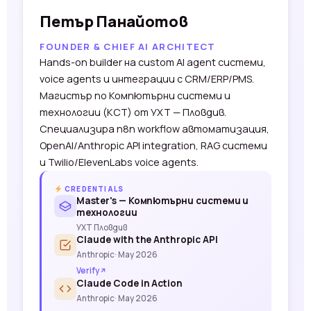
Петър Панайотов
FOUNDER & CHIEF AI ARCHITECT
Hands-on builder на custom AI agent системи,
voice agents и интеграции с CRM/ERP/PMS.
Магистър по Компютърни системи и
технологии (КСТ) от УХТ — Пловдив.
Специализира n8n workflow автоматизация,
OpenAI/Anthropic API integration, RAG системи
и Twilio/ElevenLabs voice agents.
CREDENTIALS
Master's — Компютърни системи и
технологии
УХТ Пловдив
Claude with the Anthropic API
Anthropic
· May 2026
Verify
Claude Code in Action
Anthropic
· May 2026