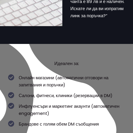
чанта е 89 лв и е наличен.
Искате ли да ви изпратим
линк за поръчка?“
Идеален за:
Онлайн магазини (автоматични отговори на
запитвания и поръчки)
Салони, фитнеси, клиники (резервации в DM)
Инфлуенсъри и маркетинг акаунти (автоматичен
engagement)
Брандове с голям обем DM съобщения