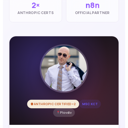
2×
n8n
ANTHROPIC CERTS
OFFICIAL PARTNER
ANTHROPIC CERTIFIED ×2
MSC КСТ
Plovdiv