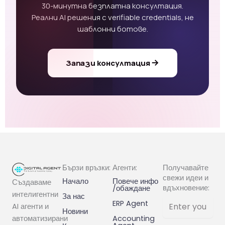
30-минутна безплатна консултация.
Реални AI решения с verifiable credentials, не
шаблонни ботове.
Запази консултация
Бързи връзки:
Агенти:
Получавайте
свежи идеи и
Начало
Повече инфо
Създаваме
вдъхновение:
/обаждане
интелигентни
За нас
ERP Agent
AI агенти и
Новини
Accounting
автоматизирани