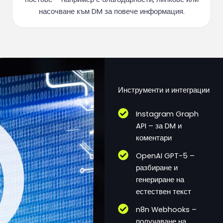
насочване към DM за повече информация.
Инструменти и интеграции
Instagram Graph
API – за DM и
коментари
OpenAI GPT-5 –
разбиране и
генериране на
естествен текст
n8n Webhooks –
получаване на