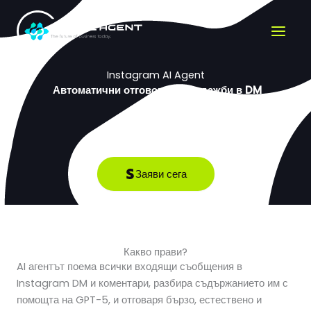
Премини
към
съдържанието
Instagram AI Agent
Автоматични отговори и продажби в DM
Интеграционна такса - 600€
Заяви сега
Какво прави?
AI агентът поема всички входящи съобщения в
Instagram DM и коментари, разбира съдържанието им с
помощта на GPT-5, и отговаря бързо, естествено и