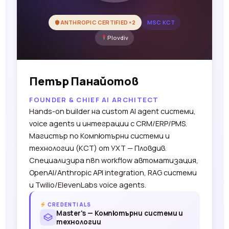
ANTHROPIC CERTIFIED ×2
MSC КСТ
Plovdiv
Петър Панайотов
FOUNDER & CHIEF AI ARCHITECT
Hands-on builder на custom AI agent системи,
voice agents и интеграции с CRM/ERP/PMS.
Магистър по Компютърни системи и
технологии (КСТ) от УХТ — Пловдив.
Специализира n8n workflow автоматизация,
OpenAI/Anthropic API integration, RAG системи
и Twilio/ElevenLabs voice agents.
CREDENTIALS
Master's — Компютърни системи и
технологии