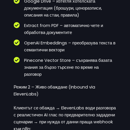
Google Drive – изтегля хотелската
документация (брошури, ценоразписи,
описания на стаи, правила)
Extract from PDF – автоматично чете и
обработва документите
OpenAI Embeddings – преобразува текста в
семантични вектори
Pinecone Vector Store – съхранява базата
знания за бързо търсене по време на
разговор
Режим 2 – Живо обаждане (Inbound via
ElevenLabs)
Клиентът се обажда → ElevenLabs води разговора
с реалистичен AI глас по предварително зададени
сценарии → при нужда от данни праща webhook
към n8n: