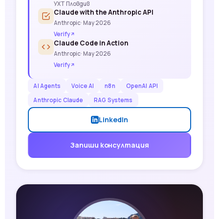
УХТ Пловдив
Claude with the Anthropic API
Anthropic
· May 2026
Verify
Claude Code in Action
Anthropic
· May 2026
Verify
AI Agents
Voice AI
n8n
OpenAI API
Anthropic Claude
RAG Systems
LinkedIn
Запиши консултация