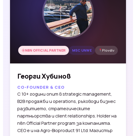
N8N OFFICIAL PARTNER
MSC UNWE
Plovdiv
Георги Хубинов
CO-FOUNDER & CEO
С 10+ години опит в strategic management,
B2B продажби и operations, ръководи бизнес
развитието, стратегическите
партньорства и client relationships. Holder на
n8n Official Partner program за компанията.
CEO е и на Agro-Bioproduct 91 Ltd. Магистър