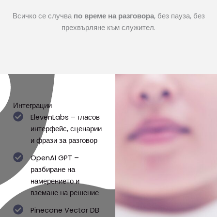
Всичко се случва
по време на разговора
, без пауза, без
прехвърляне към служител.
Интеграции
ElevenLabs – гласов
интерфейс, сценарии
и фрази за разговор
OpenAI GPT –
разбиране на
намерението и
вземане на решение
Pinecone Vector DB