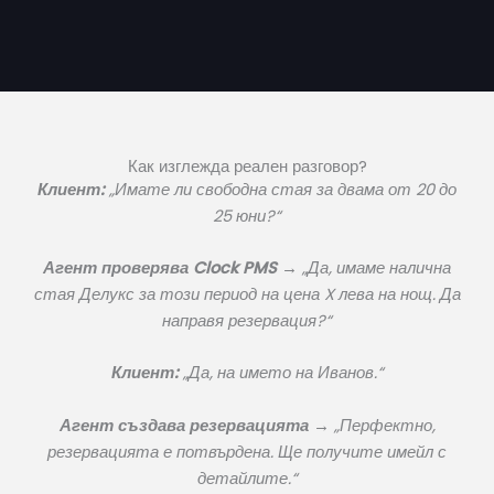
Как изглежда реален разговор?
Клиент:
„Имате ли свободна стая за двама от 20 до
25 юни?“
Агент проверява Clock PMS →
„Да, имаме налична
стая Делукс за този период на цена X лева на нощ. Да
направя резервация?“
Клиент:
„Да, на името на Иванов.“
Агент създава резервацията →
„Перфектно,
резервацията е потвърдена. Ще получите имейл с
детайлите.“