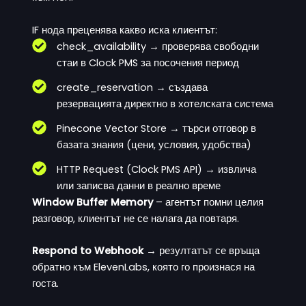
IF нода преценява какво иска клиентът:
check_availability → проверява свободни
стаи в Clock PMS за посочения период
create_reservation → създава
резервацията директно в хотелската система
Pinecone Vector Store → търси отговор в
базата знания (цени, условия, удобства)
HTTP Request (Clock PMS API) → извлича
или записва данни в реално време
Window Buffer Memory
– агентът помни целия
разговор, клиентът не се налага да повтаря.
Respond to Webhook
→ резултатът се връща
обратно към ElevenLabs, която го произнася на
госта.