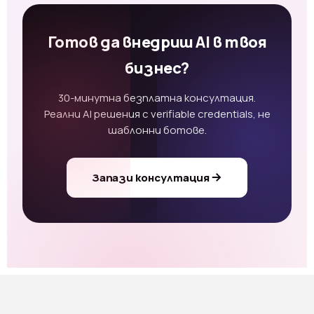
Готов да внедриш AI в твоя
бизнес?
30-минутна безплатна консултация.
Реални AI решения с verifiable credentials, не
шаблонни ботове.
Запази консултация