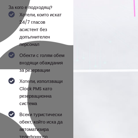
За кого е подходящ?
Хотели, които искат
24/7 гласов
асистент без
допълнителен
персонал
Обекти с голям обем
входящи обаждания
за резервации
Хотели, използващи
Clock PMS като
резервационна
система
Всеки туристически
обект, който иска да
автоматизира
телефонното