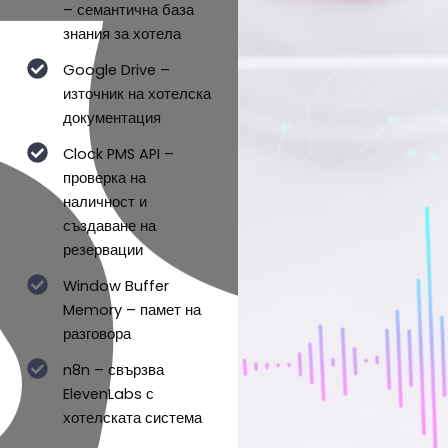
– семантична база
знания за хотела
Google Drive –
източник на хотелска
документация
Clock PMS API –
проверка на
наличност и
създаване на
резервации
Window Buffer
Memory – памет на
разговора
n8n – свързва
ElevenLabs с
хотелската система