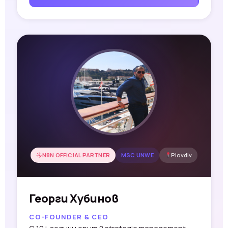
N8N OFFICIAL PARTNER
MSC UNWE
Plovdiv
Георги Хубинов
CO-FOUNDER & CEO