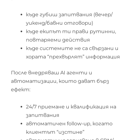
къде губиш запитвания (вечер/
уикенд/бавни отговори)
къде екипът ти прави рутинни,
повтаряеми действия
къде системите не са свързани и
хората “прехвърлят” информация
После внедряваш AI агенти и
автоматизации, които дават бърз
ефект:
24/7 приемане и квалификация на
запитвания
автоматичен follow-up, когато
клиентът “изстине”