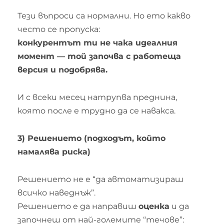
Тези въпроси са нормални. Но ето какво
често се пропуска:
конкурентът ти не чака идеалния
момент — той започва с работеща
версия и подобрява.
И с всеки месец натрупва преднина,
която после е трудно да се навакса.
3) Решението (подходът, който
намалява риска)
Решението не е “да автоматизираш
всичко наведнъж”.
Решението е да направиш
оценка
и да
започнеш от най-големите “течове”: