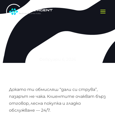
Премини
към
съдържанието
Твоят конкурент вече го прави
Февруари 6, 2026
Докато ти обмисляш “дали си струва”,
пазарът не чака. Клиентите очакват бърз
отговор, лесна покупка и гладко
обслужване — 24/7.