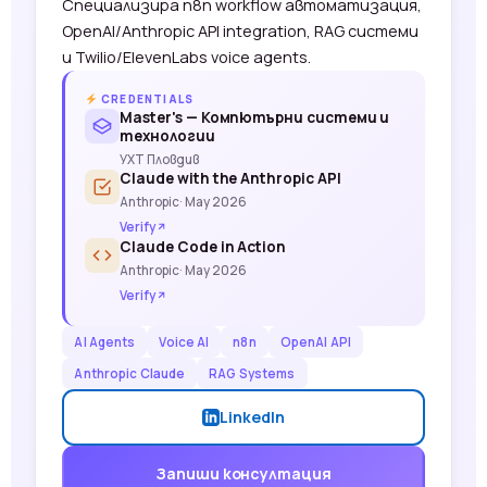
Специализира n8n workflow автоматизация,
OpenAI/Anthropic API integration, RAG системи
и Twilio/ElevenLabs voice agents.
CREDENTIALS
Master's — Компютърни системи и
технологии
УХТ Пловдив
Claude with the Anthropic API
Anthropic
· May 2026
Verify
Claude Code in Action
Anthropic
· May 2026
Verify
AI Agents
Voice AI
n8n
OpenAI API
Anthropic Claude
RAG Systems
LinkedIn
Запиши консултация