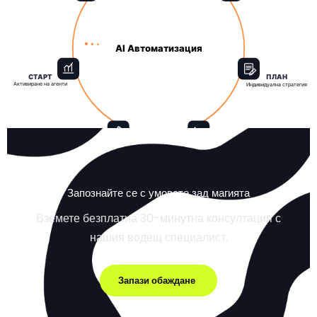
AI Автоматизация
СТАРТ
ПЛАН
Активиране на агенти
Индивидуална стратегия
ТЕСТ
ИНТЕГРАЦИЯ
Проби и валидиране
Свързване и настройка
Запознайте се с умовете зад магията
Вземете безплатна 30-минутна консултация с
нашия водещ специалист.
Запази обаждане