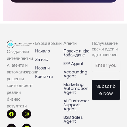
Бързи връзки:
Агенти:
Получавайте
свежи идеи и
Начало
Повече инфо
Създаваме
вдъхновение:
/обаждане
интелигентни
За нас
ERP Agent
AI агенти и
Новини
Accounting
автоматизирани
Agent
Контакти
решения,
Marketing
които движат
Subscrib
Automation
Agent
реални
e Now
бизнес
AI Customer
Support
резултати.
Agent
F
Y
I
L
a
o
n
i
B2B Sales
c
u
s
n
Agent
e
t
t
k