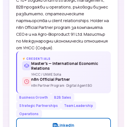
С 10+ години опит в strategic management,
B2B продажби и operations, ръководи бизнес
развитието, стратегическите
партньорства и client relationships. Holder на
n8n Official Partner program за компанията.
CEO е и на Agro-Bioproduct 91 Ltd. Магистър
по Международни икономически отношения
от УНСС (София).
CREDENTIALS
Master's — International Economic
Relations
УНСС / UNWE Sofia
n8n Official Partner
n8n Partner Program · Digital Agent BG
Business Growth
B2B Sales
Strategic Partnerships
Team Leadership
Operations
LinkedIn