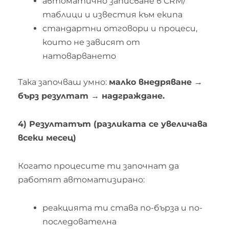
автоматично записване в CRM/
таблици и известия към екипа
стандартни отговори и процеси,
които не зависят от
натоварването
Така започваш умно:
малко внедряване →
бърз резултат → надграждане.
4) Резултатът (разликата се увеличава
всеки месец)
Когато процесите ти започнат да
работят автоматизирано:
реакцията ти става по-бърза и по-
последователна