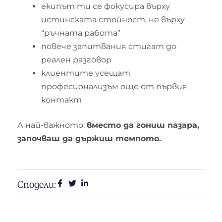
екипът ти се фокусира върху
истинската стойност, не върху
“ръчната работа”
повече запитвания стигат до
реален разговор
клиентите усещат
професионализъм още от първия
контакт
А най-важното:
вместо да гониш пазара,
започваш да държиш темпото.
Сподели: