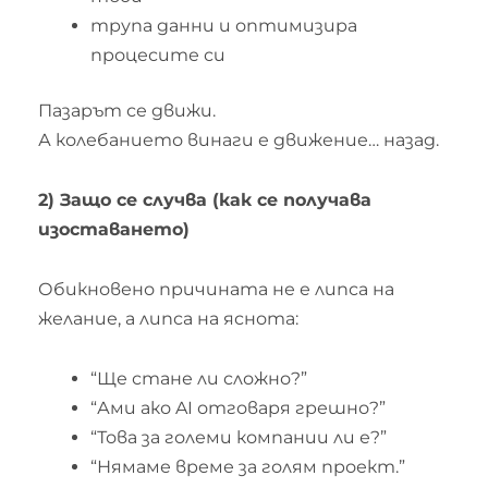
трупа данни и оптимизира
процесите си
Пазарът се движи.
А колебанието винаги е движение… назад.
2) Защо се случва (как се получава
изоставането)
Обикновено причината не е липса на
желание, а липса на яснота:
“Ще стане ли сложно?”
“Ами ако AI отговаря грешно?”
“Това за големи компании ли е?”
“Нямаме време за голям проект.”