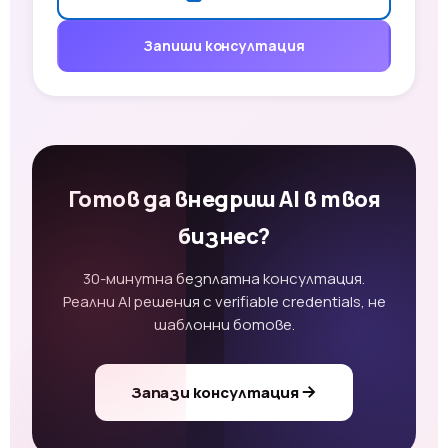
Запиши консултация
Готов да внедриш AI в твоя
бизнес?
30-минутна безплатна консултация.
Реални AI решения с verifiable credentials, не
шаблонни ботове.
Запази консултация