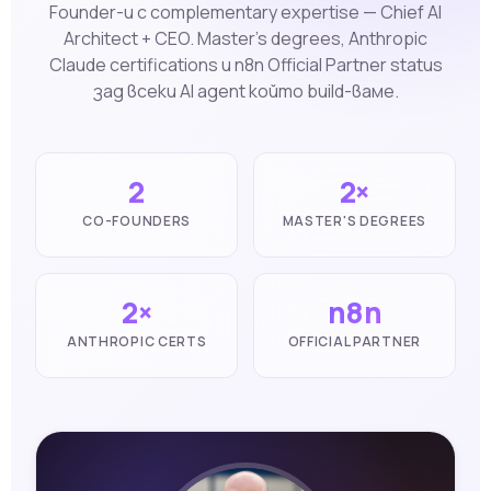
Founder-и с complementary expertise — Chief AI
Architect + CEO. Master's degrees, Anthropic
Claude certifications и n8n Official Partner status
зад всеки AI agent който build-ваме.
2
2×
CO-FOUNDERS
MASTER'S DEGREES
2×
n8n
ANTHROPIC CERTS
OFFICIAL PARTNER