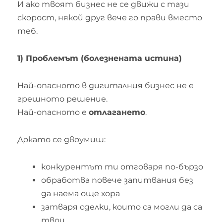
И ако твоят бизнес не се движи с тази
скорост, някой друг вече го прави вместо
теб.
1) Проблемът (болезнената истина)
Най-опасното в дигиталния бизнес не е
грешното решение.
Най-опасното е
отлагането
.
Докато се двоумиш:
конкурентът ти отговаря по-бързо
обработва повече запитвания без
да наема още хора
затваря сделки, които са могли да са
твои