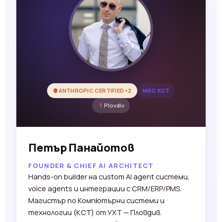
ANTHROPIC CERTIFIED ×2
MSC КСТ
Plovdiv
Петър Панайотов
FOUNDER & CHIEF AI ARCHITECT
Hands-on builder на custom AI agent системи,
voice agents и интеграции с CRM/ERP/PMS.
Магистър по Компютърни системи и
технологии (КСТ) от УХТ — Пловдив.